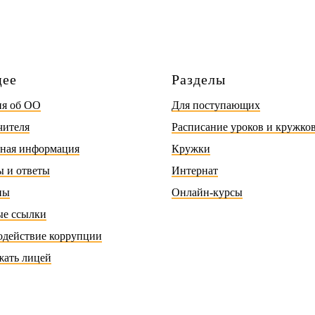
цее
Разделы
ия об ОО
Для поступающих
чителя
Расписание уроков и кружко
тная информация
Кружки
 и ответы
Интернат
пы
Онлайн-курсы
ые ссылки
одействие коррупции
жать лицей