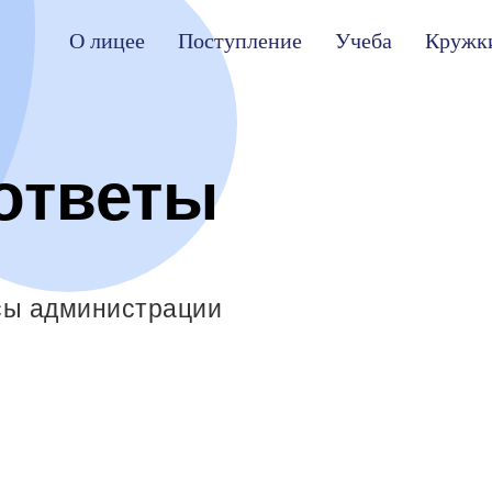
О лицее
Поступление
Учеба
Кружк
ответы
сы администрации