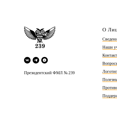
О Ли
Сведен
Наши у
Контак
Вопросы
Логоти
Президентский ФМЛ № 239
Полезн
Против
Поддер